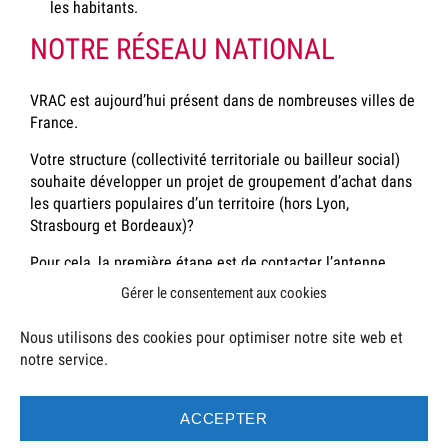
les habitants.
NOTRE RÉSEAU NATIONAL
VRAC est aujourd’hui présent dans de nombreuses villes de
France.
Votre structure (collectivité territoriale ou bailleur social)
souhaite développer un projet de groupement d’achat dans
les quartiers populaires d’un territoire (hors Lyon,
Strasbourg et Bordeaux)?
Pour cela, la première étape est de contacter l’antenne
nationale de VRAC à Lyon afin d’appréhender au mieux le
Gérer le consentement aux cookies
projet. Nous pourrons alors avoir un premier échange
téléphonique sur votre projet, vous présenter nos outils et
Nous utilisons des cookies pour optimiser notre site web et
services (accompagnement, formation, etc.) et vous
notre service.
accompagner dans la mise en œuvre de votre projet.
Pour faire une demande,
contactez-nous
!
ACCEPTER